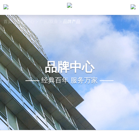
首页
>
品牌中心
>
广氏/双喜
>
品牌产品
品牌中心
经典百年 服务万家