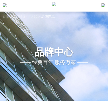
首页
>
品牌中心
>
人印
>
品牌产品
品牌中心
经典百年 服务万家